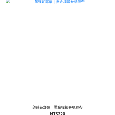
蓬蓬花郵票｜燙金標籤卷紙膠帶
NT$320