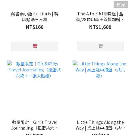
售完
藏書票小語 Ex-Libris | 轉
The A to Z 印章套組 | 盒
印貼紙三入組
裝/28顆印章＋首批加贈五
張字母貼紙
NT$160
NT$1,600
數量限定｜Girl's Travel
Little Things Along the
Journaling（扭蛋共六款
Way | 桌上途中扭蛋（共六
＋一張大貼紙）
款）