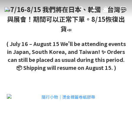
7/16-8/15 我們將在日本、韓國、台灣參
📣
與展會！期間可以正常下單。8/15恢復出
貨
📣
( July 16 – August 15 We'll be attending events
in Japan, South Korea, and Taiwan! ✨ Orders
can still be placed as usual during this period.
📦 Shipping will resume on August 15. )