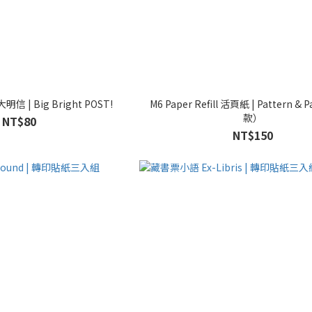
 | Big Bright POST!
M6 Paper Refill 活頁紙 | Pattern &
款）
NT$80
NT$150