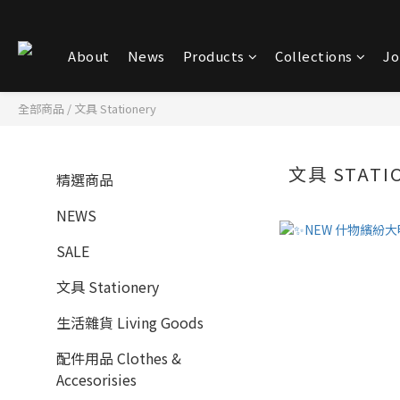
About
News
Products
Collections
Jo
全部商品
/
文具 Stationery
文具 STATI
精選商品
NEWS
SALE
文具 Stationery
生活雜貨 Living Goods
配件用品 Clothes &
Accesorisies