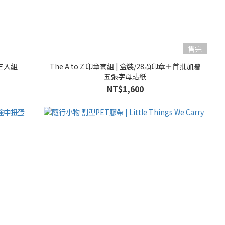
售完
紙三入組
The A to Z 印章套組 | 盒裝/28顆印章＋首批加贈
五張字母貼紙
NT$1,600