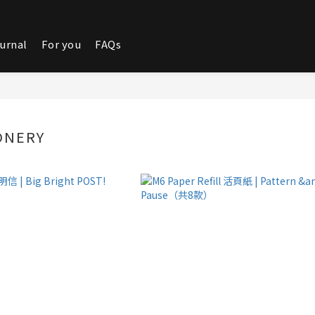
urnal
For you
FAQs
ONERY