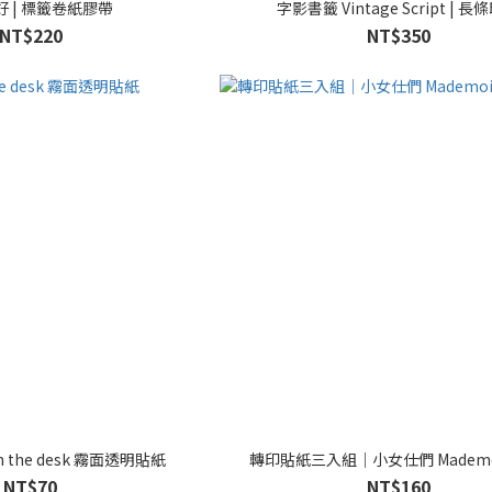
 | 標籤卷紙膠帶
字影書籤 Vintage Script | 長
NT$220
NT$350
 the desk 霧面透明貼紙
轉印貼紙三入組｜小女仕們 Mademois
NT$70
NT$160