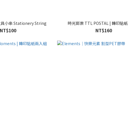
串 Stationery String
時光郵票 TTL POSTAL | 轉印
NT$100
NT$160