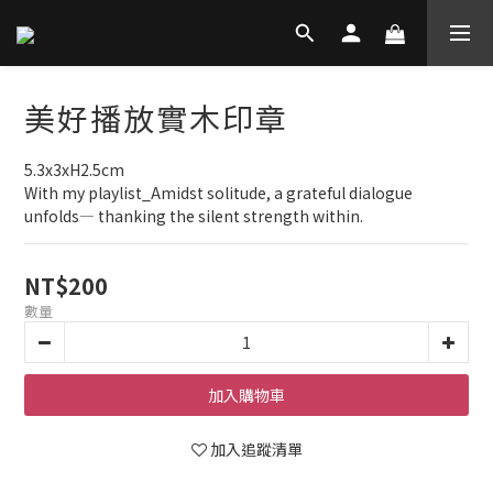
美好播放實木印章
5.3x3xH2.5cm
With my playlist_Amidst solitude, a grateful dialogue 
unfolds— thanking the silent strength within.
NT$200
數量
加入購物車
加入追蹤清單