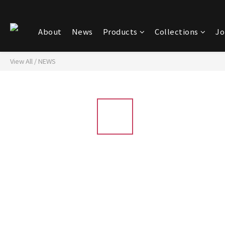
About
News
Products
Collections
Jo
View All
/
NEWS