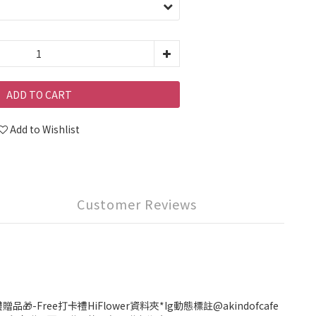
ADD TO CART
Add to Wishlist
Customer Reviews
e打卡禮HiFlower資料夾*Ig動態標註@akindofcafe