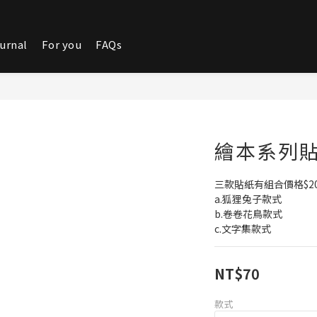
urnal
For you
FAQs
繪本系列貼
三款貼紙有組合價格$2
a.狐狸兔子款式
b.卷卷花鳥款式
c.文字集款式
NT$70
款式