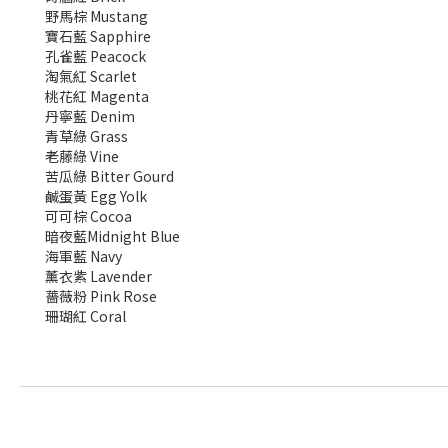
野馬棕 Mustang
寶石藍 Sapphire
孔雀藍 Peacock
淘氣紅 Scarlet
桃花紅 Magenta
丹寧藍 Denim
青草綠 Grass
老藤綠 Vine
苦瓜綠 Bitter Gourd
鹹蛋黃 Egg Yolk
可可棕 Cocoa
暗夜藍Midnight Blue
海軍藍 Navy
薰衣紫 Lavender
薔薇粉 Pink Rose
珊瑚紅 Coral