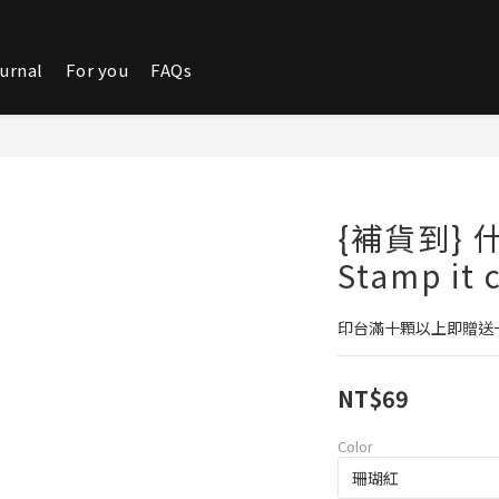
urnal
For you
FAQs
{補貨到}
Stamp it
印台滿十顆以上即贈送
NT$69
Color