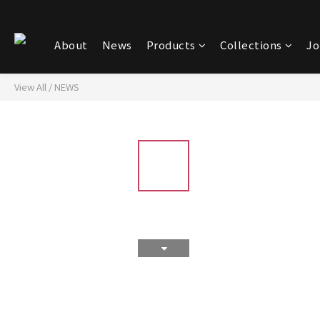
About
News
Products
Collections
Jo
View All
/
NEWS