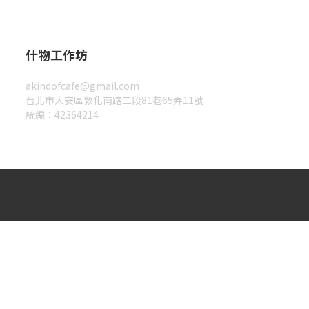
什物工作坊
akindofcafe@gmail.com
台北市大安區敦化南路二段81巷65弄11號
統編：42364214