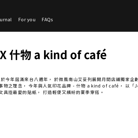
urnal
For you
FAQs
 什物 a kind of café
RCH 將於今年屆滿來台八週年， 於微風南山艾妥列展開月間店鋪獨家
， 今年與人氣印花品牌 - 什物 a kind of café， 以「J
文具控最愛的貼紙， 打造輕便又繽紛的夏季穿搭。