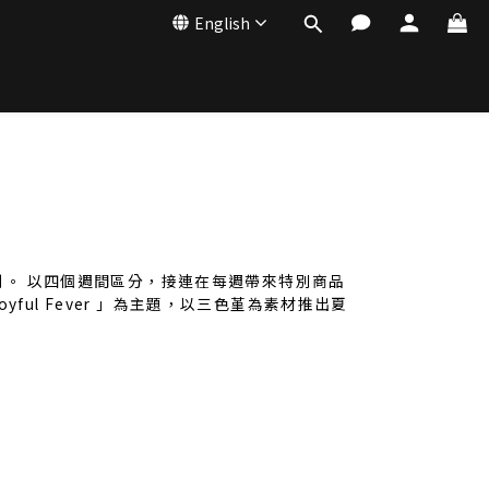
English
企劃。 以四個週間區分，接連在每週帶來特別商品
oyful Fever 」為主題，以三色堇為素材推出夏