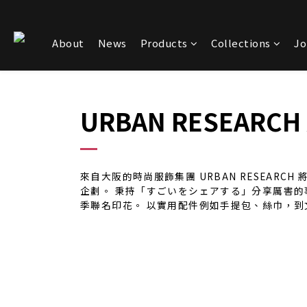
About
News
Products
Collections
Jo
URBAN RESEARCH X
來自大阪的時尚服飾集團 URBAN RESEA
企劃。 秉持「すごいをシェアする」分享厲害的事物之理念
季聯名印花。 以實用配件例如手提包、絲巾，到